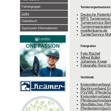
Fahrergruppe
Turnierorganisatoren
Links
Deutsche Reiterlic
MPS Turnierservic
Gästebuch
Turnierservice Ber
Turnierorganisatio
Sponsoren Informationen
moellenkamp.de
TurnierService Mül
Fotografen
Foto Rüchel
Alfred Bültel
Johannes Krage
Fotografie Horst G
Verbände
Kreisreiterverband
Bezirksverband Em
PSVWE (PferdeSpo
Kreisreiterverband
Pferdesportverban
Westfälisches Pfe
Pferdestammbuch