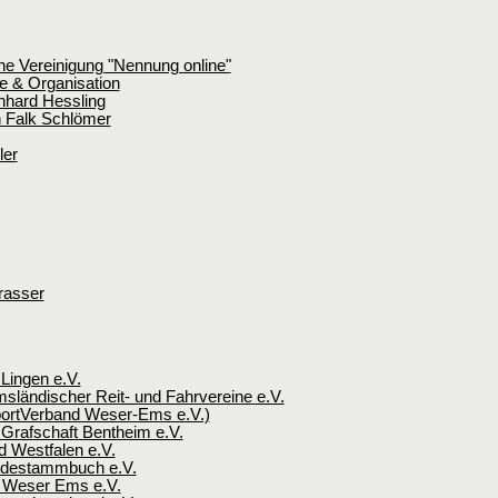
he Vereinigung "Nennung online"
e & Organisation
nhard Hessling
n Falk Schlömer
ler
rasser
 Lingen e.V.
sländischer Reit- und Fahrvereine e.V.
rtVerband Weser-Ems e.V.)
 Grafschaft Bentheim e.V.
d Westfalen e.V.
rdestammbuch e.V.
 Weser Ems e.V.