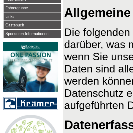
Fahrergruppe
Allgemeine
Links
Gästebuch
Die folgenden
Sponsoren Informationen
darüber, was 
wenn Sie uns
Daten sind alle
werden können
Datenschutz e
aufgeführten 
Datenerfas