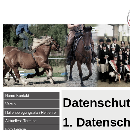
Home Kontakt
Datenschut
Verein
Hallenbelegungsplan Reitlehrer
1. Datensch
Aktuelles: Termine
Foto Galerie