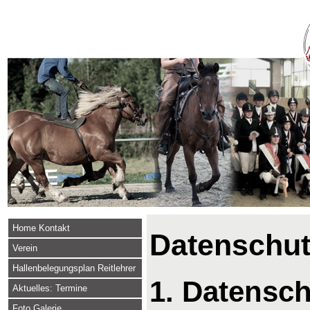
Home Kontakt
Datenschut
Verein
Hallenbelegungsplan Reitlehrer
1. Datensch
Aktuelles: Termine
Foto Galerie