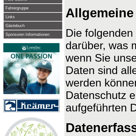
Fahrergruppe
Allgemeine
Links
Gästebuch
Die folgenden
Sponsoren Informationen
darüber, was 
wenn Sie uns
Daten sind alle
werden können
Datenschutz e
aufgeführten 
Datenerfas