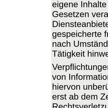
eigene Inhalte
Gesetzen veran
Diensteanbieter
gespeicherte 
nach Umstände
Tätigkeit hinw
Verpflichtung
von Informati
hiervon unberü
erst ab dem Ze
Rechtsverletz