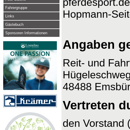
pferdesport.de
Fahrergruppe
Hopmann-Seit
Links
Gästebuch
Sponsoren Informationen
Angaben g
Reit- und Fah
Hügeleschweg
48488 Emsbü
Vertreten d
den Vorstand 