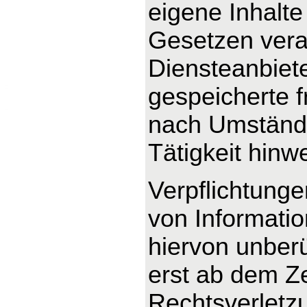
eigene Inhalte
Gesetzen veran
Diensteanbieter
gespeicherte 
nach Umstände
Tätigkeit hinw
Verpflichtung
von Informati
hiervon unberü
erst ab dem Ze
Rechtsverletz