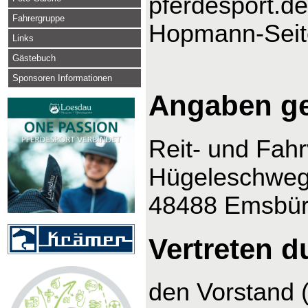
pferdesport.de
Fahrergruppe
Hopmann-Seit
Links
Gästebuch
Sponsoren Informationen
Angaben g
Reit- und Fah
Hügeleschweg
48488 Emsbü
Vertreten d
den Vorstand 