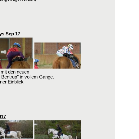
ys Sep 17
 mit den neuen
h Bentrup" in vollem Gange.
iner Einblick
017