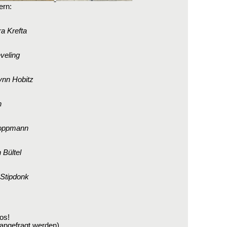
ern:
a Krefta
veling
ynn Hobitz
n
Hoppmann
 Bültel
 Stipdonk
tos!
ngefragt werden)