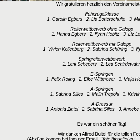
Wir gratulieren herzlich den Vereinsmeist
Führzügelklasse
1. Carolin Egbers 2. Lia Botterschulte 3. Mir
Reiterwettbewerb ohne Galopp
1. Hanna Egbers 2. Fynn Hobitz 3. Liz Le
Reiterwettbewerb mit Galopp
1. Vivien Kollenberg 2. Sabrina Schüring 3. F
Springreiterwettbewerb
1. Leni Schepers 2. Lea Schirdewah
E-Springen
1. Felix Roling 2. Elke Wittmoser 3. Maja 
A-Springen
1. Sabrina Silies 2. Malin Trepohl 3. Kristin
A-Dressur
1. Antonia Zintel 2. Sabrina Silies 3. Anneke
Es war ein schöner Tag!
Wir danken
Alfred Bültel
für die tollen Fo
(Abzüge können bei Ihm per Email
"foto@bueltel.eu"
a