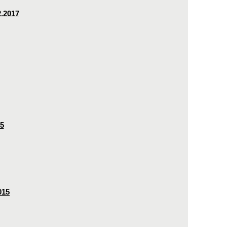
2.2017
15
015