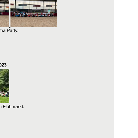
ma Party.
023
n Flohmarkt.