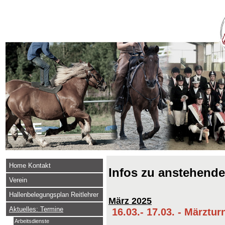
Home Kontakt
Infos zu anstehend
Verein
Hallenbelegungsplan Reitlehrer
März 2025
Aktuelles: Termine
16.03.- 17.03. - Märztur
Arbeitsdienste