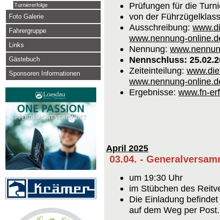
Prüfungen für die Turni
Turniererfolge
von der Führzügelklas
Foto Galerie
Ausschreibung:
www.di
Fahrergruppe
www.nennung-online.d
Links
Nennung:
www.nennung
Nennschluss: 25.02.
Gästebuch
Zeiteinteilung:
www.die
Sponsoren Informationen
www.nennung-online.d
Ergebnisse:
www.fn-er
April 2025
03.04. - Generalversa
um 19:30 Uhr
im Stübchen des Reitv
Die Einladung befinde
auf dem Weg per Post.