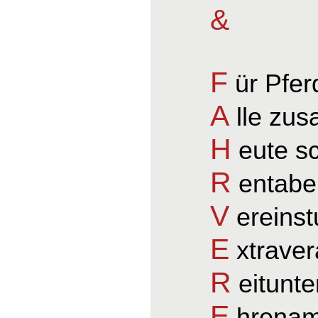
&
F
ür Pfer
A
lle zu
H
eute s
R
entabel
V
ereinst
E
xtraver
R
eitunte
E
hrenamt