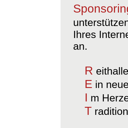
Sponsorin
unterstütze
Ihres Intern
an.
R
eithall
E
in neue
I
m Herze
T
raditio