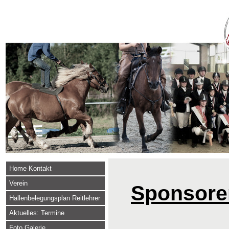
Home Kontakt
Verein
Sponsore
Hallenbelegungsplan Reitlehrer
Aktuelles: Termine
Foto Galerie