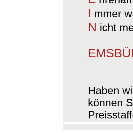
I
mmer wa
N
icht m
EMSBÜR
Haben wir
können S
Preisstaf