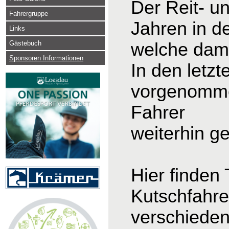
Der Reit- u
Fahrergruppe
Jahren in d
Links
Gästebuch
welche dama
Sponsoren Informationen
In den letz
vorgenomme
Fahrer
weiterhin g
Hier finden
Kutschfahre
verschieden