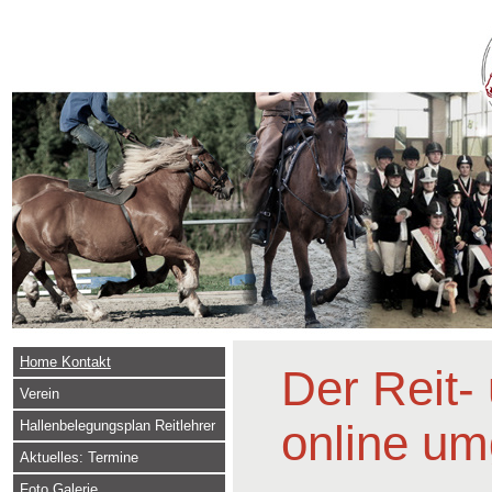
Home Kontakt
Der Reit-
Verein
online u
Hallenbelegungsplan Reitlehrer
Aktuelles: Termine
Foto Galerie