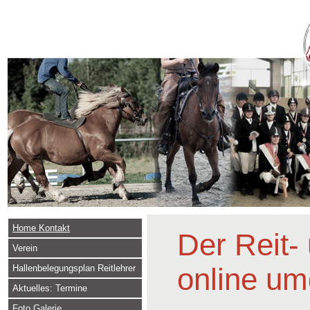
Home Kontakt
Der Reit-
Verein
online u
Hallenbelegungsplan Reitlehrer
Aktuelles: Termine
Foto Galerie