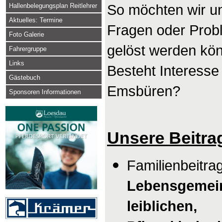
Hallenbelegungsplan Reitlehrer
So möchten wir u
Aktuelles: Termine
Fragen oder Probl
Foto Galerie
gelöst werden kö
Fahrergruppe
Links
Bes
teht Interesse
Gästebuch
Emsbüren?
Sponsoren Informationen
Unsere Beitrag
Familienbeitra
Lebensgemein
leibli