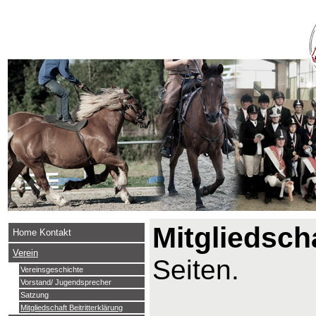
Mitgliedsch
Home Kontakt
Verein
Seiten.
Vereinsgeschichte
Vorstand/ Jugendsprecher
Satzung
Mitgliedschaft Beitritterklärung