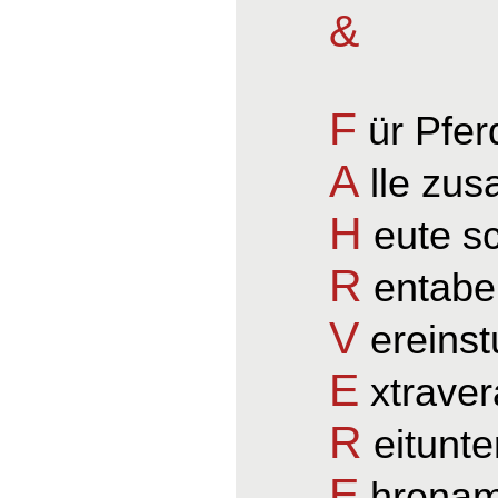
&
F
ür Pfer
A
lle zu
H
eute s
R
entabel
V
ereinst
E
xtraver
R
eitunte
E
hrenamt