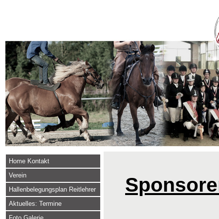
Home Kontakt
Verein
Sponsore
Hallenbelegungsplan Reitlehrer
Aktuelles: Termine
Foto Galerie