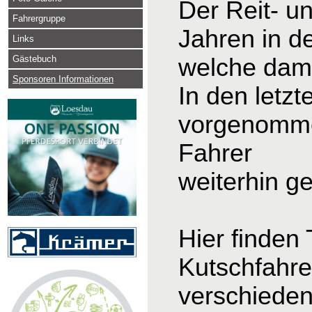
Der Reit- u
Fahrergruppe
Jahren in d
Links
Gästebuch
welche dama
Sponsoren Informationen
In den letz
vorgenomme
Fahrer
weiterhin g
Hier finden
Kutschfahre
verschieden