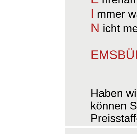
I
mmer wa
N
icht m
EMSBÜR
Haben wir
können S
Preisstaf