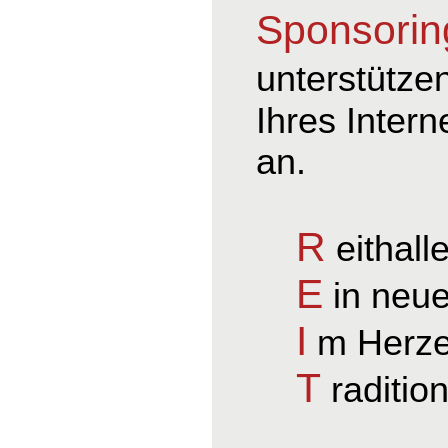
Sponsorin
unterstütze
Ihres Intern
an.
R
eithall
E
in neue
I
m Herze
T
raditio