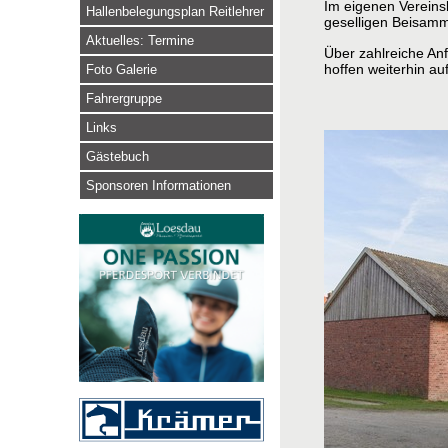
Im eigenen Vereinsl
Hallenbelegungsplan Reitlehrer
geselligen Beisamm
Aktuelles: Termine
Über zahlreiche Anf
hoffen weiterhin a
Foto Galerie
Fahrergruppe
Links
Gästebuch
Sponsoren Informationen