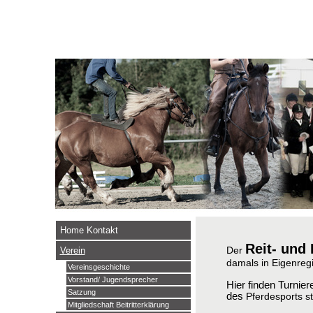
Home Kontakt
Reit- und
Der
Verein
damals in Eigenreg
Vereinsgeschichte
Vorstand/ Jugendsprecher
Hier finden Turnie
Satzung
des
Pferdesports
Mitgliedschaft Beitritterklärung