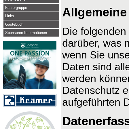
Fahrergruppe
Allgemeine
Links
Gästebuch
Die folgenden
Sponsoren Informationen
darüber, was 
wenn Sie uns
Daten sind alle
werden können
Datenschutz e
aufgeführten 
Datenerfas