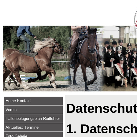
Home Kontakt
Datenschut
Verein
Hallenbelegungsplan Reitlehrer
1. Datensch
Aktuelles: Termine
Foto Galerie