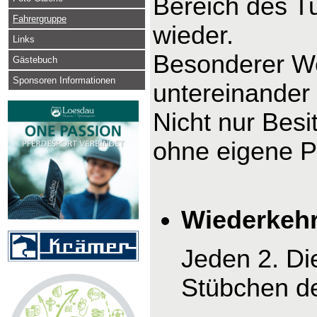
Bereich des Tu
Fahrergruppe
wieder.
Links
Besonderer We
Gästebuch
Sponsoren Informationen
untereinander
Nicht nur Bes
ohne eigene P
Wiederkehr
Jeden 2. Di
Stübchen d