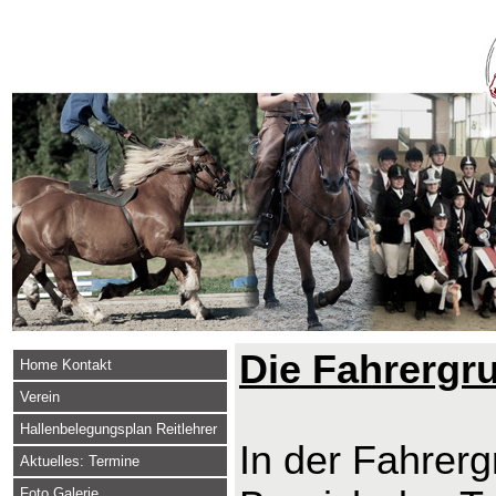
Die Fahrergr
Home Kontakt
Verein
Hallenbelegungsplan Reitlehrer
In der Fahrerg
Aktuelles: Termine
Foto Galerie