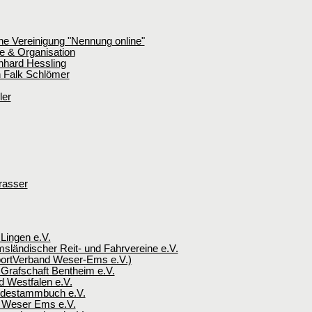
he Vereinigung "Nennung online"
e & Organisation
nhard Hessling
n Falk Schlömer
ler
rasser
 Lingen e.V.
sländischer Reit- und Fahrvereine e.V.
rtVerband Weser-Ems e.V.)
 Grafschaft Bentheim e.V.
d Westfalen e.V.
rdestammbuch e.V.
 Weser Ems e.V.