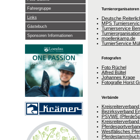
Fahrergruppe
Turnierorganisatoren
Links
Deutsche Reiterlic
MPS Turnierservic
Gästebuch
Turnierservice Ber
Turnierorganisatio
Sponsoren Informationen
moellenkamp.de
TurnierService Mül
Fotografen
Foto Rüchel
Alfred Bültel
Johannes Krage
Fotografie Horst G
Verbände
Kreisreiterverband
Bezirksverband Em
PSVWE (PferdeSpo
Kreisreiterverband
Pferdesportverban
Westfälisches Pfe
Pferdestammbuch