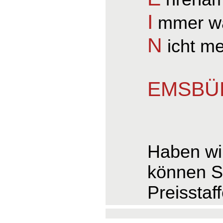
I
mmer wa
N
icht m
EMSBÜR
Haben wir
können S
Preisstaf