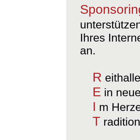
Sponsorin
unterstütze
Ihres Intern
an.
R
eithall
E
in neue
I
m Herze
T
raditio