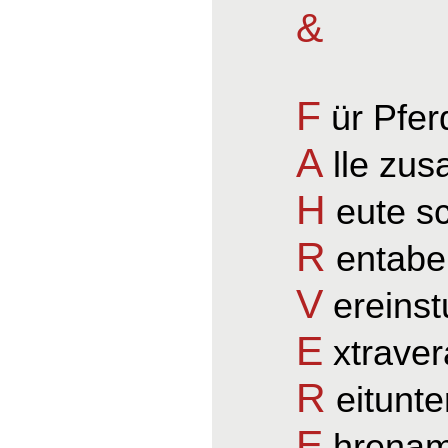
&
F
ür Pfer
A
lle zu
H
eute s
R
entabel
V
ereinst
E
xtraver
R
eitunte
E
hrenamt