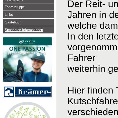
Der Reit- u
Fahrergruppe
Jahren in d
Links
Gästebuch
welche dama
Sponsoren Informationen
In den letz
vorgenomme
Fahrer
weiterhin g
Hier finden
Kutschfahre
verschieden