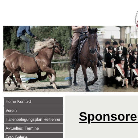
Home Kontakt
Verein
Sponsore
Hallenbelegungsplan Reitlehrer
Aktuelles: Termine
Foto Galerie