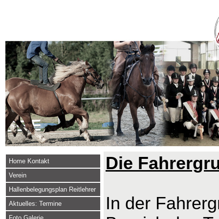
Die Fahrergr
Home Kontakt
Verein
Hallenbelegungsplan Reitlehrer
In der Fahrerg
Aktuelles: Termine
Foto Galerie