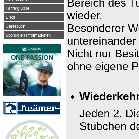
Bereich des Tu
Fahrergruppe
wieder.
Links
Besonderer We
Gästebuch
Sponsoren Informationen
untereinander
Nicht nur Bes
ohne eigene P
Wiederkehr
Jeden 2. Di
Stübchen d