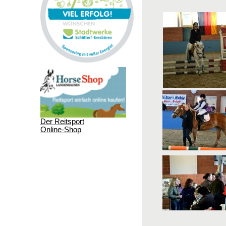
Der Reitsport
Online-Shop